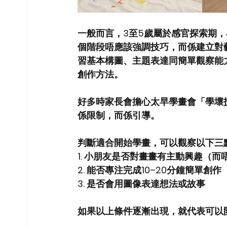
一般而言，3至5歲屬於感官探索期
個階段唔應該強調技巧，而係建立對
習基本構圖、主題表達同簡單觀察能
創作方法。
好多時家長會擔心太早學畫會「學壞
係限制，而係引導。
判斷適合開始學畫，可以觀察以下三
1. 小朋友是否對畫畫有主動興趣（而
2. 能否專注完成10–20分鐘簡單創作
3. 是否會用圖像表達想法或故事
如果以上條件逐漸出現，就代表可以