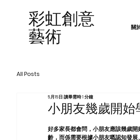
彩虹創意
關
藝術
All Posts
5月15日
讀畢需時 1 分鐘
小朋友幾歲開始
好多家長都會問，小朋友應該幾歲開
齡，而係需要根據小朋友嘅認知發展