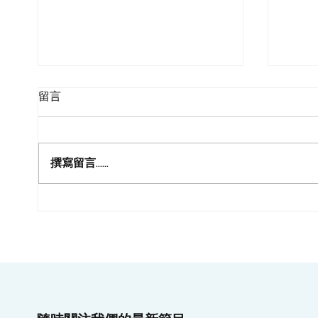
留言
撰寫留言......
呈分
點樣鼓勵小朋友持續學畫？